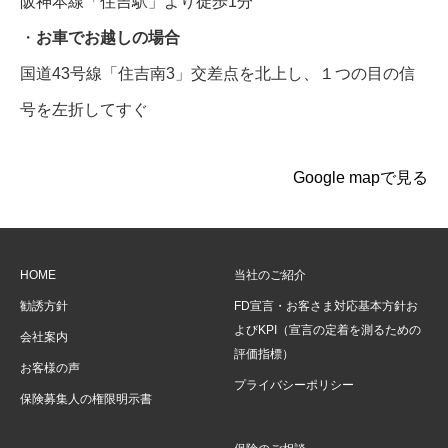
阪神本線「住吉駅」より徒歩1分
・
お車でお越しの場合
国道43号線「住吉南3」交差点を北上し、１つの目の信
号を左折してすぐ
Google mapで見る
HOME
当社のご紹介
勧誘方針
FD宣言・お客さま対応基本方針お
よびKPI（宣言の定着を測るための
会社案内
評価指標）
お客様の声
プライバシーポリシー
保険募集人の権限明示書